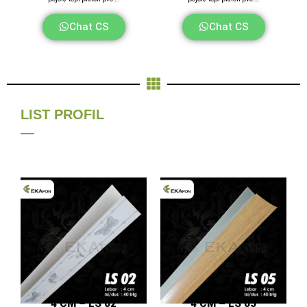
Chat CS
Chat CS
LIST PROFIL
—
4 CM – LS 02
4 CM – LS 05