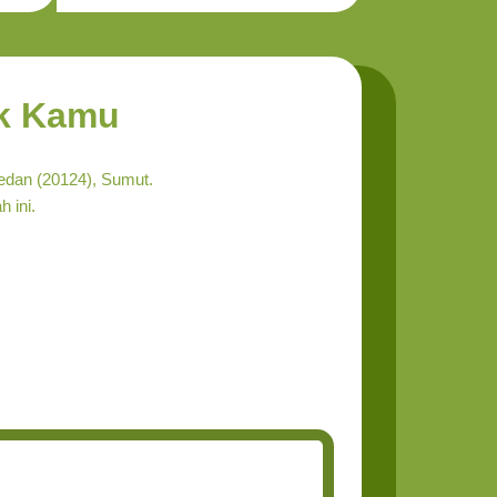
ik Kamu
edan (20124), Sumut.
h ini.