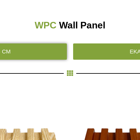
WPC
Wall Panel
 CM
EK